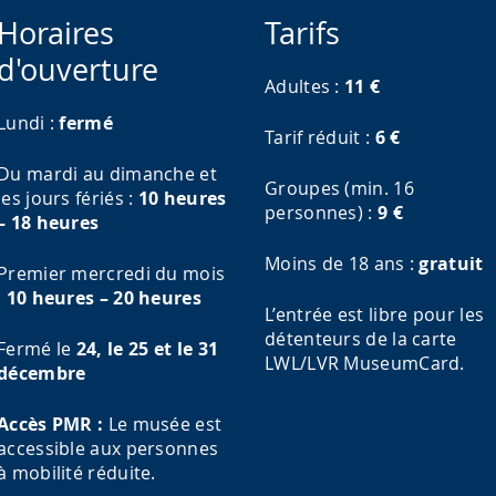
Horaires
Tarifs
d'ouverture
Adultes :
11
€
Lundi :
fermé
Tarif réduit :
6
€
Du mardi au dimanche et
Groupes (min. 16
les jours fériés :
10 heures
personnes) :
9
€
– 18 heures
Moins de 18 ans :
gratuit
Premier mercredi du mois
:
10 heures – 20 heures
L’entrée est libre pour les
détenteurs de la carte
Fermé le
24, le 25 et le 31
LWL/LVR MuseumCard.
décembre
Accès PMR :
Le musée est
accessible aux personnes
à mobilité réduite.