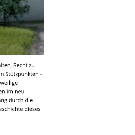
lten, Recht zu
on Stützpunkten -
weilige
ßen im neu
ang durch die
Geschichte dieses