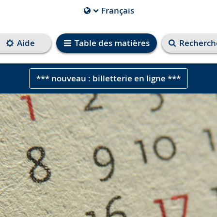
Français
Die
aktuelle
Sprache
Aide
Table des matières
Recherch
ist
*** nouveau : billetterie en ligne ***