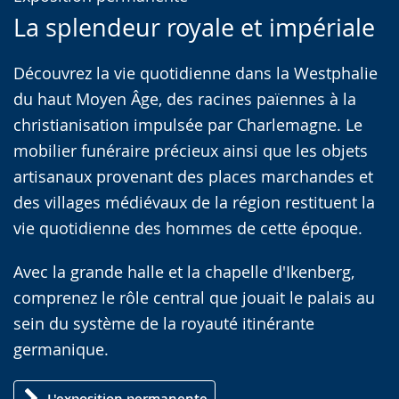
Leichten
Audio-
Video
La splendeur royale et impériale
Sprache
Unterstützung.
in
wechseln.
Deutscher
Découvrez la vie quotidienne dans la Westphalie
Gebärdensprache
du haut Moyen Âge, des racines païennes à la
wird
christianisation impulsée par Charlemagne. Le
angezeigt.
mobilier funéraire précieux ainsi que les objets
artisanaux provenant des places marchandes et
des villages médiévaux de la région restituent la
vie quotidienne des hommes de cette époque.
Avec la grande halle et la chapelle d'Ikenberg,
comprenez le rôle central que jouait le palais au
sein du système de la royauté itinérante
germanique.
L'exposition permanente