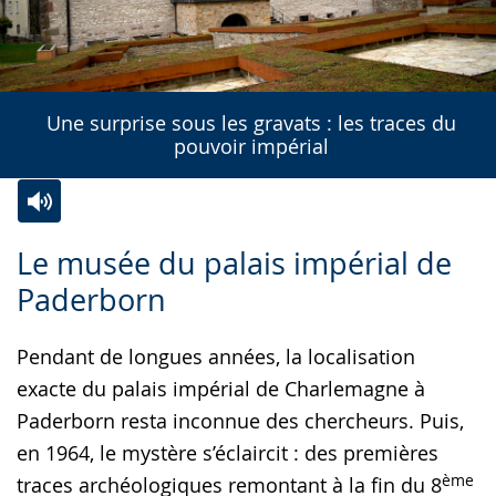
Une surprise sous les gravats : les traces du
pouvoir impérial
Zur
Aktiviere
Ein
Le musée du palais impérial de
Leichten
Audio-
Video
Paderborn
Sprache
Unterstützung.
in
wechseln.
Deutscher
Pendant de longues années, la localisation
Gebärdensprache
exacte du palais impérial de Charlemagne à
wird
Paderborn resta inconnue des chercheurs. Puis,
angezeigt.
en 1964, le mystère s’éclaircit : des premières
ème
traces archéologiques remontant à la fin du 8