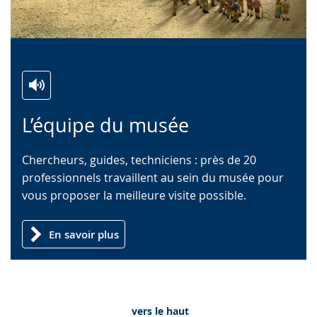
Zur
Aktiviere
Ein
L’équipe du musée
Leichten
Audio-
Video
Sprache
Unterstützung.
in
Chercheurs, guides, techniciens : près de 20
wechseln.
Deutscher
professionnels travaillent au sein du musée pour
Gebärdensprache
vous proposer la meilleure visite possible.
wird
angezeigt.
En savoir plus
vers le haut