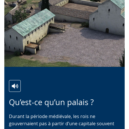
Zur
Aktiviere
Ein
Qu’est-ce qu’un palais ?
Leichten
Audio-
Video
Sprache
Unterstützung.
in
Durant la période médiévale, les rois ne
wechseln.
Deutscher
gouvernaient pas à partir d’une capitale souvent
Gebärdensprache