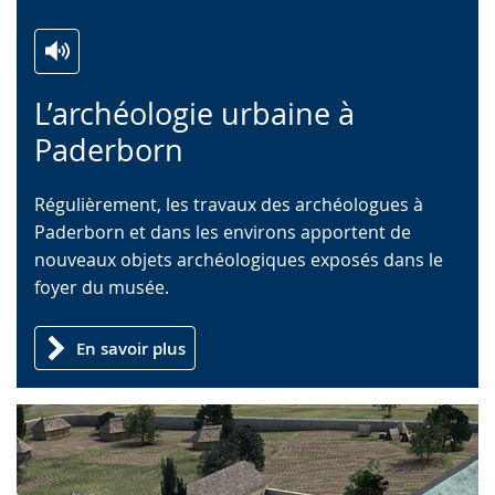
Zur
Aktiviere
Ein
L’archéologie urbaine à
Leichten
Audio-
Video
Sprache
Unterstützung.
in
Paderborn
wechseln.
Deutscher
Gebärdensprache
Régulièrement, les travaux des archéologues à
wird
Paderborn et dans les environs apportent de
angezeigt.
nouveaux objets archéologiques exposés dans le
foyer du musée.
En savoir plus