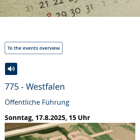
To the events overview
Switch
Activate
A
775 - Westfalen
to
audio
video
simple
support.
will
Öffentliche Führung
language.
open
up
Sonntag, 17.8.2025, 15 Uhr
presenting
the