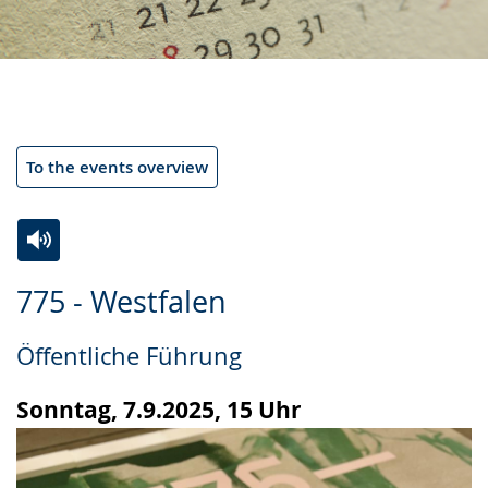
To the events overview
Switch
Activate
A
775 - Westfalen
to
audio
video
simple
support.
will
Öffentliche Führung
language.
open
up
Sonntag, 7.9.2025, 15 Uhr
presenting
the