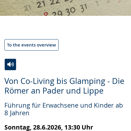
To the events overview
Switch
Activate
A
Von Co-Living bis Glamping - Die
to
audio
video
Römer an Pader und Lippe
simple
support.
will
language.
open
Führung für Erwachsene und Kinder ab
up
8 Jahren
presenting
the
Sonntag, 28.6.2026, 13:30 Uhr