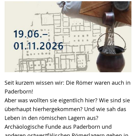
text
in
sign
language.
Seit kurzem wissen wir: Die Römer waren auch in
Paderborn!
Aber was wollten sie eigentlich hier? Wie sind sie
überhaupt hierhergekommen? Und wie sah das
Leben in den römischen Lagern aus?
Archäologische Funde aus Paderborn und
anderen ostwestfälischen Römerlagern geben in