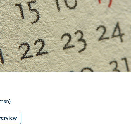
rman)
verview