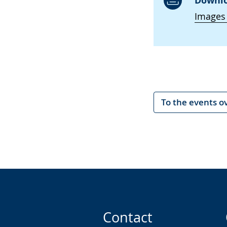
Downlo
Images
To the events o
Contact