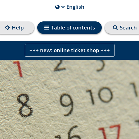
English
Current
Language
is
Help
Table of contents
Search
+++ new: online ticket shop +++