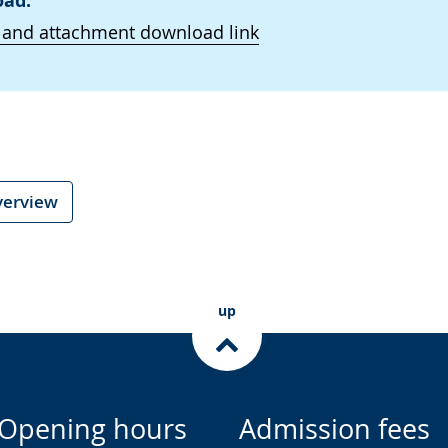
ad:
 and attachment download link
verview
up
Opening hours
Admission fees