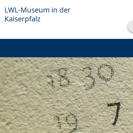
LWL-Museum in der
Kaiserpfalz
Show transcript
Play
Pause