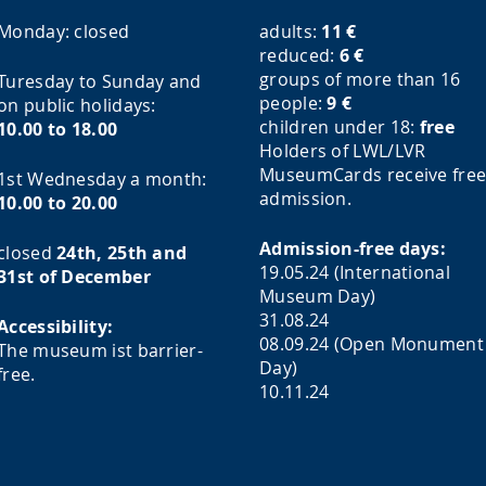
Monday:
closed
adults:
11
€
reduced:
6
€
groups of more than 16
Turesday to Sunday and
people:
9
€
on public holidays:
children under 18:
free
10.00 to 18.00
Holders of LWL/LVR
MuseumCards receive fre
1st Wednesday a month:
admission.
10.00 to 20.00
Admission-free days:
closed
24th, 25th and
19.05.24 (International
31st of December
Museum Day)
31.08.24
Accessibility:
08.09.24 (Open Monument
The museum ist barrier-
Day)
free.
10.11.24