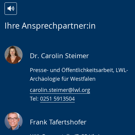
Zur
Aktiviere
Ein
Ihre Ansprechpartner:in
Leichten
Audio-
Video
Sprache
Unterstützung.
in
wechseln.
Deutscher
Gebärdensprache
Dr. Carolin Steimer
wird
Presse- und Öffentlichkeitsarbeit, LWL-
angezeigt.
Archäologie für Westfalen
carolin.steimer@lwl.org
Tel:
0251 5913504
Frank Tafertshofer