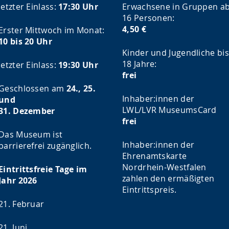
letzter Einlass:
17:30 Uhr
Erwachsene in Gruppen a
16 Personen:
4,50 €
Erster Mittwoch im Monat:
10 bis 20 Uhr
Kinder und Jugendliche bis
18 Jahre:
letzter Einlass:
19:30 Uhr
frei
Geschlossen am
24., 25.
Inhaber:innen der
und
LWL/LVR MuseumsCard
31. Dezember
frei
Das Museum ist
Inhaber:innen der
barrierefrei zugänglich.
Ehrenamtskarte
Nordrhein-Westfalen
Eintrittsfreie Tage im
zahlen den ermäßigten
Jahr 2026
Eintrittspreis.
21. Februar
21. Juni