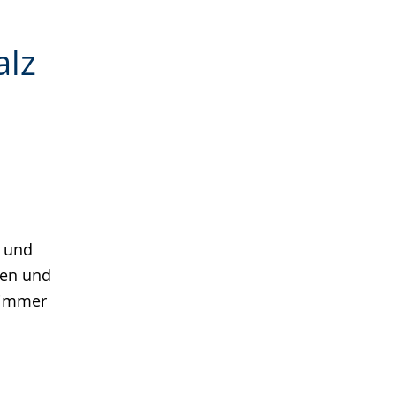
alz
m und
ten und
 immer