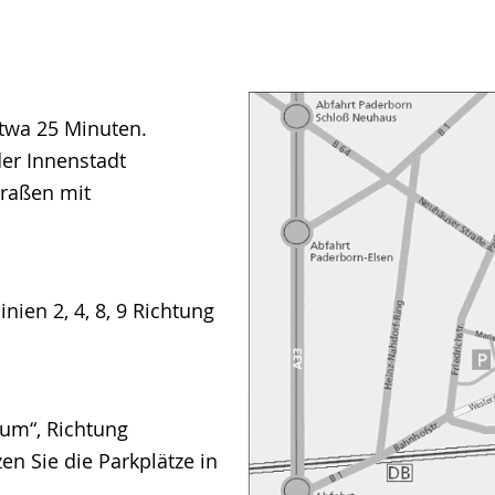
twa 25 Minuten.
er Innenstadt
traßen mit
ien 2, 4, 8, 9 Richtung
rum“, Richtung
en Sie die Parkplätze in