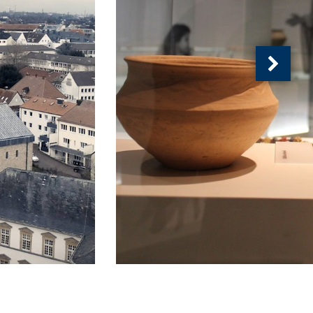
Nächs
Ansich
(
von
)