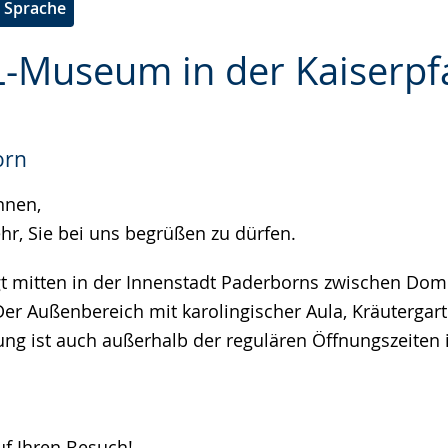
e Sprache
-Museum in der Kaiserpf
e
orn
nnen,
hr, Sie bei uns begrüßen zu dürfen.
t mitten in der Innenstadt Paderborns zwischen Do
 Der Außenbereich mit karolingischer Aula, Kräutergar
ng ist auch außerhalb der regulären Öffnungszeiten
uf Ihren Besuch!