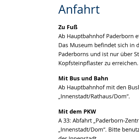
Zur
Aktiviere
Ein
Anfahrt
Leichten
Audio-
Video
Sprache
Unterstützung.
in
wechseln.
Deutscher
Zu Fuß
Gebärdensprache
Ab Hauptbahnhof Paderborn e
wird
Das Museum befindet sich in d
angezeigt.
Paderborns und ist nur über S
Kopfsteinpflaster zu erreichen.
Mit Bus und Bahn
Ab Hauptbahnhof mit den Buslin
„Innenstadt/Rathaus/Dom“.
Mit dem PKW
A 33: Abfahrt „Paderborn-Zent
„Innenstadt/Dom“. Bitte benutz
der Innenstadt.