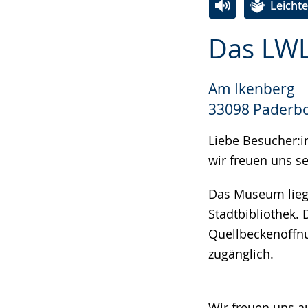
Leicht
Zur
Aktiviere
Ein
Das LWL
Leichten
Audio-
Video
Sprache
Unterstützung.
in
Am Ikenberg
wechseln.
Deutscher
Gebärdensprach
33098 Paderb
wird
Liebe Besucher:i
angezeigt.
wir freuen uns se
Das Museum lieg
Stadtbibliothek.
Quellbeckenöffnu
zugänglich.
Wir freuen uns a