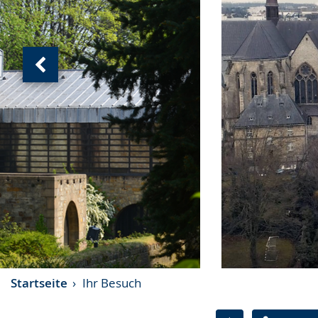
Vorherige
Ansicht:
(
von
)
Startseite
Ihr Besuch