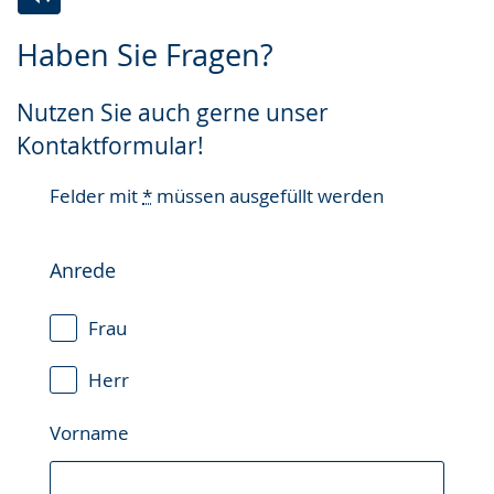
Zur
Aktiviere
Ein
Haben Sie Fragen?
Leichten
Audio-
Video
Sprache
Unterstützung.
in
Nutzen Sie auch gerne unser
wechseln.
Deutscher
Kontaktformular!
Gebärdensprache
wird
Felder mit
*
müssen ausgefüllt werden
angezeigt.
Anrede
Frau
Herr
Vorname