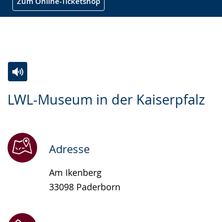
Zum Online-Ticketshop
Zur
Aktiviere
Ein
LWL-Museum in der Kaiserpfalz
Leichten
Audio-
Video
Sprache
Unterstützung.
in
wechseln.
Deutscher
Gebärdensprache
Adresse
wird
Am Ikenberg
angezeigt.
33098 Paderborn