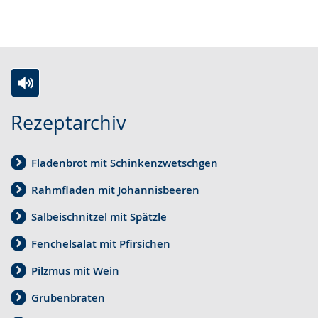
Z
A
E
Rezeptarchiv
u
k
i
r
t
n
Fladenbrot mit Schinkenzwetschgen
L
i
V
e
v
i
Rahmfladen mit Johannisbeeren
i
i
d
Salbeischnitzel mit Spätzle
c
e
e
Fenchelsalat mit Pfirsichen
h
r
o
t
e
i
Pilzmus mit Wein
e
A
n
Grubenbraten
n
u
D