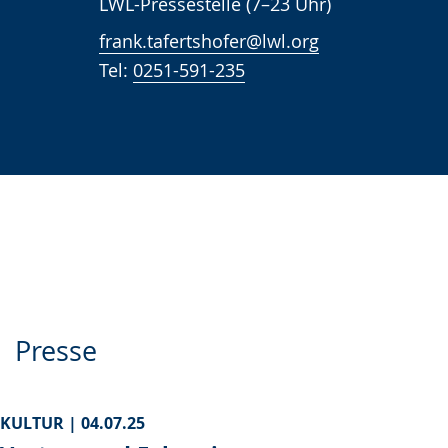
LWL-Pressestelle (7–23 Uhr)
frank.tafertshofer@lwl.org
Tel:
0251-591-235
Presse
KULTUR |
04.07.25