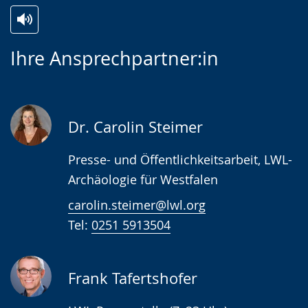
Zur
Aktiviere
Ein
Ihre Ansprechpartner:in
Leichten
Audio-
Video
Sprache
Unterstützung.
in
wechseln.
Deutscher
Gebärdensprache
Dr. Carolin Steimer
wird
Presse- und Öffentlichkeitsarbeit, LWL-
angezeigt.
Archäologie für Westfalen
carolin.steimer@lwl.org
Tel:
0251 5913504
Frank Tafertshofer