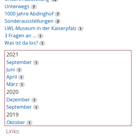
l
Unterwegs
7
w
1000 Jahre Abdinghof
7
o
Sonderausstellungen
3
r
LWL-Museum in der Kaiserpfalz
1
t
3 Fragen an ...
1
-
Was ist da los?
1
S
u
2021
c
September
1
h
Juni
1
e
April
1
März
1
2020
Dezember
1
September
1
2019
Oktober
1
September
Links:
3