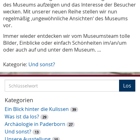
des Museums aufzeigen und das Interesse der Besucher
wecken. Mit unserer neuen Reihe stellen wir nun
regelmäßig ‚ungewöhnliche Ansichten‘ des Museums
vor.
Immer wieder entdecken wir vom Museumsteam tolle
Bilder, Einblicke oder einfach Schönheiten im/an/um
oder auch auf und unter dem Museum. …
Kategorie:
Und sonst?
S
Los
c
h
Kategorien
l
Ein Blick hinter die Kulissen
39
ü
Was ist da los?
29
s
Archäologie in Paderborn
27
s
Und sonst?
13
e
Unsere Ausstellung
10