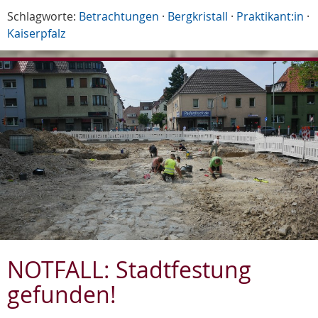
Schlagworte:
Betrachtungen
·
Bergkristall
·
Praktikant:in
·
Kaiserpfalz
NOTFALL: Stadtfestung
gefunden!