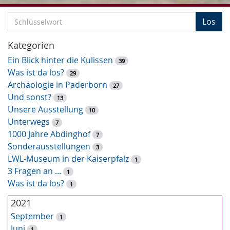
S
Los
c
h
Kategorien
l
Ein Blick hinter die Kulissen
39
ü
Was ist da los?
29
s
Archäologie in Paderborn
27
s
Und sonst?
13
e
Unsere Ausstellung
10
l
Unterwegs
7
w
1000 Jahre Abdinghof
7
o
Sonderausstellungen
3
r
LWL-Museum in der Kaiserpfalz
1
t
3 Fragen an ...
1
-
Was ist da los?
1
S
u
2021
c
September
1
h
Juni
1