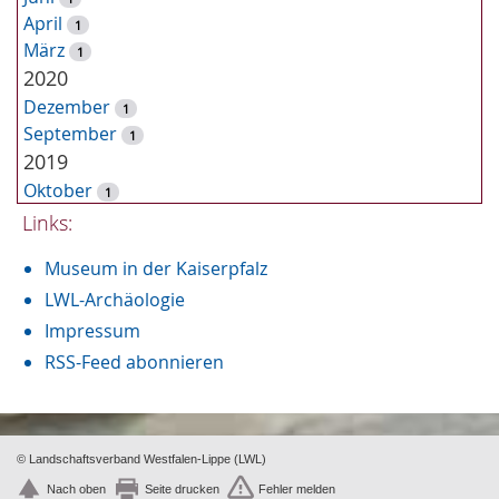
e
April
1
März
1
2020
Dezember
1
September
1
2019
Oktober
1
September
Links:
3
August
1
Museum in der Kaiserpfalz
Juni
1
2018
LWL-Archäologie
Oktober
Impressum
2
Juli
6
RSS-Feed abonnieren
Juni
3
April
2
März
1
Januar
© Landschaftsverband Westfalen-Lippe (LWL)
1
2017
Nach oben
Seite drucken
Fehler melden