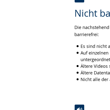
Zur
Aktiviere
Ein
Nicht ba
Leichten
Audio-
Video
Sprache
Unterstützung.
in
wechseln.
Deutscher
Die nachstehend 
Gebärdensprach
barrierefrei:
wird
Es sind nicht 
angezeigt.
Auf einzelnen
untergeordnet
Ältere Videos 
Ältere Datenta
Nicht alle de