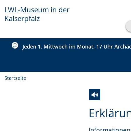
LWL-Museum in der
Kaiserpfalz
Transkript anzeigen
Abspielen
Pausieren
Jeden 1. Mittwoch im Monat, 17 Uhr Archäo
Startseite
Zur
Aktiviere
Ein
Erklärun
Leichten
Audio-
Video
Sprache
Unterstützung.
in
Informationen 
wechseln.
Deutscher