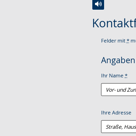
Zur
Aktiviere
Ein
Kontakt
Leichten
Audio-
Video
Sprache
Unterstützung.
in
wechseln.
Deutscher
Felder mit
*
mü
Gebärdensprach
wird
Angaben 
angezeigt.
Ihr Name
*
Ihre Adresse