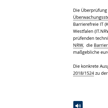
Gebärdensprach
Die Überprüfung 
wird
Überwachungsstel
angezeigt.
Barrierefreie IT
Westfalen (IT.N
prüfenden techn
NRW
, die
Barrie
maßgebliche eur
Die konkrete Aus
2018/1524
zu der