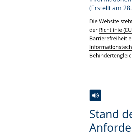
Gebärdensprach
(Erstellt am 28
wird
Die Website steh
angezeigt.
der
Richtlinie (E
Barrierefreiheit 
Informationstec
Behindertengleic
Zur
Aktiviere
Ein
Stand de
Leichten
Audio-
Video
Sprache
Unterstützung.
in
Anforde
wechseln.
Deutscher