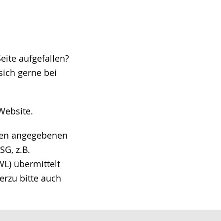
eite aufgefallen?
ich gerne bei
Website.
hnen angegebenen
G, z.B.
L) übermittelt
erzu bitte auch