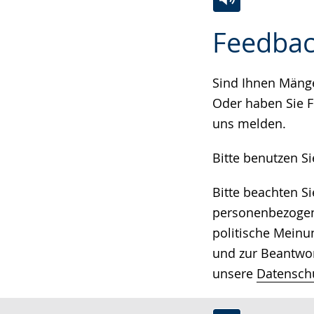
Zur
Aktiviere
Ein
Feedbac
Leichten
Audio-
Video
Sprache
Unterstützung.
in
wechseln.
Deutscher
Sind Ihnen Mängel
Gebärdensprach
Oder haben Sie F
wird
uns melden.
angezeigt.
Bitte benutzen S
Bitte beachten S
personenbezogene
politische Meinu
und zur Beantwor
unsere
Datensch