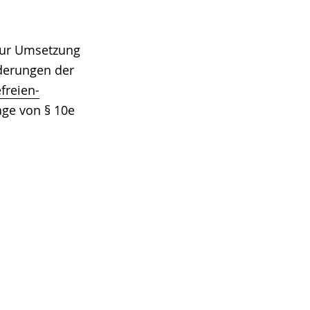
 zur Umsetzung
derungen der
freien-
age von § 10e