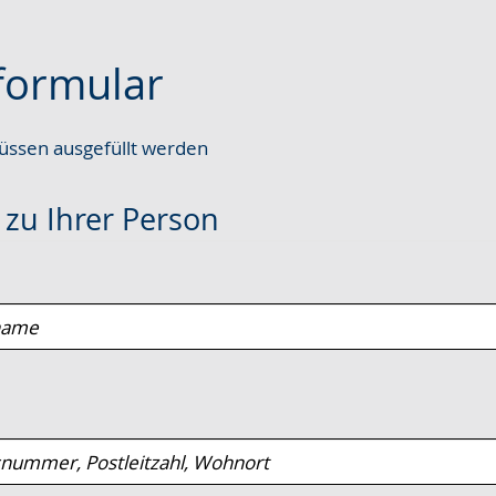
formular
ssen ausgefüllt werden
e
zu Ihrer Person