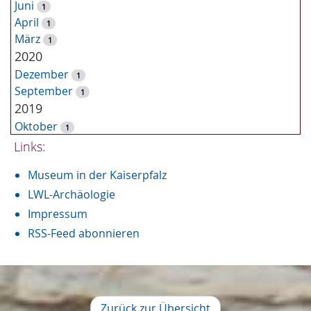
h
Juni
1
e
April
1
März
1
2020
Dezember
1
September
1
2019
Oktober
1
September
Links:
3
August
1
Museum in der Kaiserpfalz
Juni
1
2018
LWL-Archäologie
Oktober
Impressum
2
Juli
6
RSS-Feed abonnieren
Juni
3
April
2
März
1
Januar
1
Zurück zur Übersicht