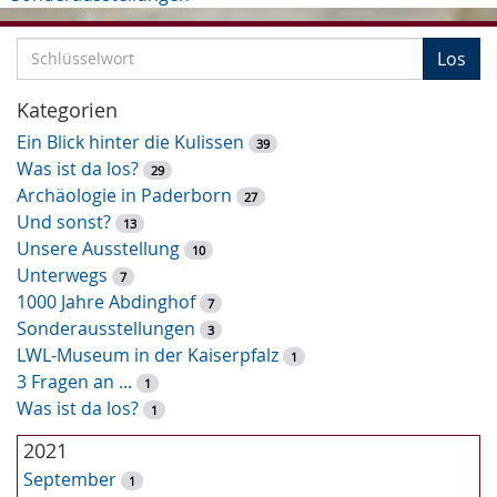
S
Los
c
h
Kategorien
l
Ein Blick hinter die Kulissen
39
ü
Was ist da los?
29
s
Archäologie in Paderborn
27
s
Und sonst?
13
e
Unsere Ausstellung
10
l
Unterwegs
7
w
1000 Jahre Abdinghof
7
o
Sonderausstellungen
3
r
LWL-Museum in der Kaiserpfalz
1
t
3 Fragen an ...
1
-
Was ist da los?
1
S
u
2021
c
September
1