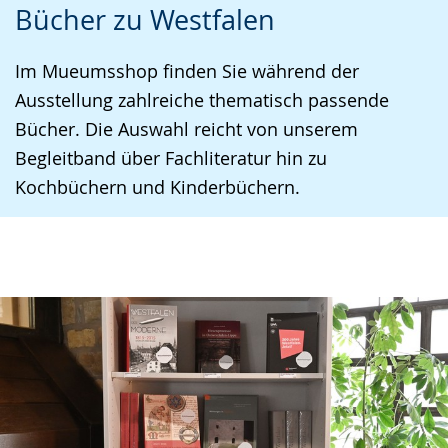
Bücher zu Westfalen
Sprache
Unterstützung.
in
wechseln.
Deutscher
Im Mueumsshop finden Sie während der
Gebärdensprache
Ausstellung zahlreiche thematisch passende
wird
Bücher. Die Auswahl reicht von unserem
angezeigt.
Begleitband über Fachliteratur hin zu
Kochbüchern und Kinderbüchern.