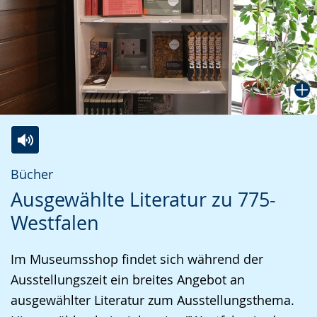
Zur
Aktiviere
Ein
Bücher
Leichten
Audio-
Video
Ausgewählte Literatur zu 775-
Sprache
Unterstützung.
in
Westfalen
wechseln.
Deutscher
Gebärdensprache
Im Museumsshop findet sich während der
wird
Ausstellungszeit ein breites Angebot an
angezeigt.
ausgewählter Literatur zum Ausstellungsthema.