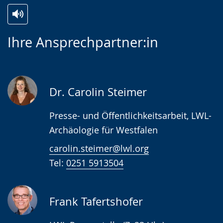
Zur
Aktiviere
Ein
Ihre Ansprechpartner:in
Leichten
Audio-
Video
Sprache
Unterstützung.
in
wechseln.
Deutscher
Gebärdensprache
Dr. Carolin Steimer
wird
Presse- und Öffentlichkeitsarbeit, LWL-
angezeigt.
Archäologie für Westfalen
carolin.steimer@lwl.org
Tel:
0251 5913504
Frank Tafertshofer