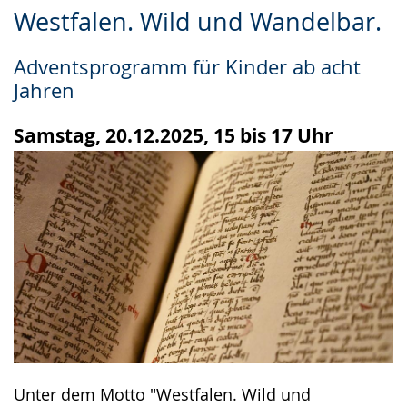
Zur
Aktiviere
Ein
Westfalen. Wild und Wandelbar.
Leichten
Audio-
Video
Sprache
Unterstützung.
in
Adventsprogramm für Kinder ab acht
wechseln.
Deutscher
Jahren
Gebärdensprache
wird
Samstag, 20.12.2025, 15 bis 17 Uhr
angezeigt.
Unter dem Motto "Westfalen. Wild und