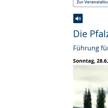
Zur Veranstalt
Zur
Aktiviere
Ein
Die Pfal
Leichten
Audio-
Video
Sprache
Unterstützung.
in
Führung fü
wechseln.
Deutscher
Gebärdensprach
Sonntag, 28.6.
wird
angezeigt.