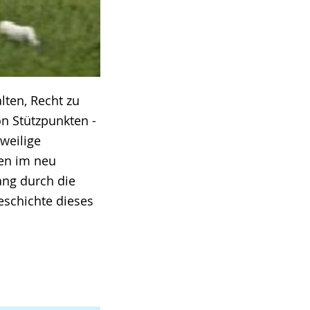
lten, Recht zu
on Stützpunkten -
weilige
ßen im neu
ang durch die
Geschichte dieses