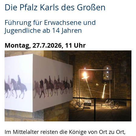
Zur
Aktiviere
Ein
Die Pfalz Karls des Großen
Leichten
Audio-
Video
Sprache
Unterstützung.
in
Führung für Erwachsene und
wechseln.
Deutscher
Jugendliche ab 14 Jahren
Gebärdensprache
wird
Montag, 27.7.2026, 11 Uhr
angezeigt.
Im Mittelalter reisten die Könige von Ort zu Ort,