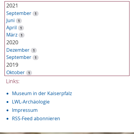
u
2021
c
September
1
h
Juni
1
e
April
1
März
1
2020
Dezember
1
September
1
2019
Oktober
1
September
Links:
3
August
1
Museum in der Kaiserpfalz
Juni
1
2018
LWL-Archäologie
Oktober
Impressum
2
Juli
6
RSS-Feed abonnieren
Juni
3
April
2