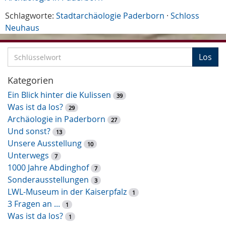
Schlagworte:
Stadtarchäologie Paderborn
·
Schloss
Neuhaus
S
Los
c
h
Kategorien
l
Ein Blick hinter die Kulissen
39
ü
Was ist da los?
29
s
Archäologie in Paderborn
27
s
Und sonst?
13
e
Unsere Ausstellung
10
l
Unterwegs
7
w
1000 Jahre Abdinghof
7
o
Sonderausstellungen
3
r
LWL-Museum in der Kaiserpfalz
1
t
3 Fragen an ...
1
-
Was ist da los?
1
S