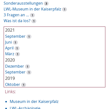
o
Sonderausstellungen
3
r
LWL-Museum in der Kaiserpfalz
1
t
3 Fragen an ...
1
-
Was ist da los?
1
S
u
2021
c
September
1
h
Juni
1
e
April
1
März
1
2020
Dezember
1
September
1
2019
Oktober
1
September
Links:
3
August
1
Museum in der Kaiserpfalz
Juni
1
2018
LWL-Archäologie