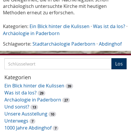
archäologisch untersuchte Kirche mit heutigen
Methoden erneut zu erforschen.
Kategorien:
Ein Blick hinter die Kulissen
·
Was ist da los?
·
Archäologie in Paderborn
Schlagworte:
Stadtarchäologie Paderborn
·
Abdinghof
S
Los
c
h
Kategorien
l
Ein Blick hinter die Kulissen
39
ü
Was ist da los?
29
s
Archäologie in Paderborn
27
s
Und sonst?
13
e
Unsere Ausstellung
10
l
Unterwegs
7
w
1000 Jahre Abdinghof
7